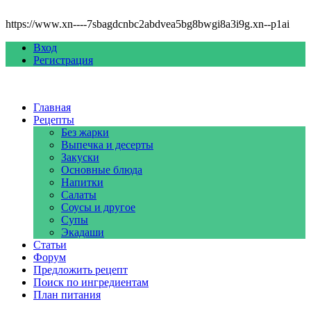
https://www.xn----7sbagdcnbc2abdvea5bg8bwgi8a3i9g.xn--p1ai
Вход
Регистрация
Главная
Рецепты
Без жарки
Выпечка и десерты
Закуски
Основные блюда
Напитки
Салаты
Соусы и другое
Супы
Экадаши
Статьи
Форум
Предложить рецепт
Поиск по ингредиентам
План питания