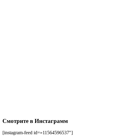
Смотрите в Инстаграмм
[instagram-feed id=»11564596537″]