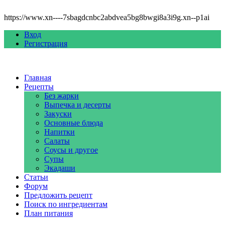
https://www.xn----7sbagdcnbc2abdvea5bg8bwgi8a3i9g.xn--p1ai
Вход
Регистрация
Главная
Рецепты
Без жарки
Выпечка и десерты
Закуски
Основные блюда
Напитки
Салаты
Соусы и другое
Супы
Экадаши
Статьи
Форум
Предложить рецепт
Поиск по ингредиентам
План питания