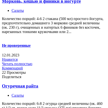
Морковь, кешью и финики в йогурте
Салаты
Количество порций: 4-6 2 стакана (500 мл) простого йогурта,
предпочтительно домашнего 3 моркови средней величины
(ок. 230 г), очищенных и натертых 6 фиников без косточек,
нарезанных тонкими кружочками или 2...
Не проверенные
12.01.2023
Нравится
Читать полностью
Комменарий
22 Просмотры
Поделиться
Огуречная райта
Салаты
Количество порций: 6-8 2 огурца средней величины (ок. 460
г) 1/2 ст. ложки соли 11/2 стакана (375 мл) простого йогурта