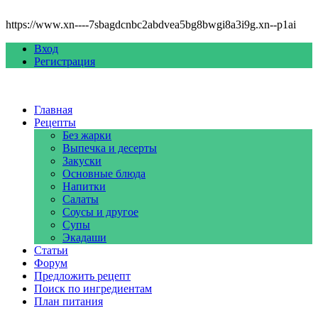
https://www.xn----7sbagdcnbc2abdvea5bg8bwgi8a3i9g.xn--p1ai
Вход
Регистрация
Главная
Рецепты
Без жарки
Выпечка и десерты
Закуски
Основные блюда
Напитки
Салаты
Соусы и другое
Супы
Экадаши
Статьи
Форум
Предложить рецепт
Поиск по ингредиентам
План питания