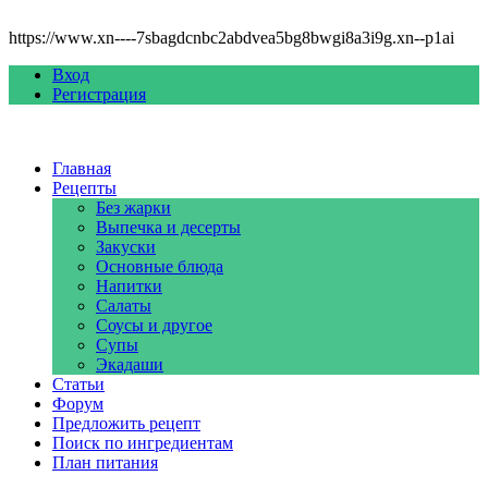
https://www.xn----7sbagdcnbc2abdvea5bg8bwgi8a3i9g.xn--p1ai
Вход
Регистрация
Главная
Рецепты
Без жарки
Выпечка и десерты
Закуски
Основные блюда
Напитки
Салаты
Соусы и другое
Супы
Экадаши
Статьи
Форум
Предложить рецепт
Поиск по ингредиентам
План питания