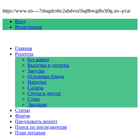
https://www.xn----7sbagdcnbc2abdvea5bg8bwgi8a3i9g.xn--p1ai
Вход
Регистрация
Главная
Рецепты
Без жарки
Выпечка и десерты
Закуски
Основные блюда
Напитки
Салаты
Соусы и другое
Супы
Экадаши
Статьи
Форум
Предложить рецепт
Поиск по ингредиентам
План питания