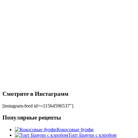
Смотрите в Инстаграмм
[instagram-feed id=»11564596537″]
Популярные рецепты
Кокосовые бурфи
Торт Брауни с кэробом