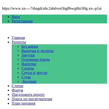
https://www.xn----7sbagdcnbc2abdvea5bg8bwgi8a3i9g.xn--p1ai
Вход
Регистрация
Главная
Рецепты
Без жарки
Выпечка и десерты
Закуски
Основные блюда
Напитки
Салаты
Соусы и другое
Супы
Экадаши
Статьи
Форум
Предложить рецепт
Поиск по ингредиентам
План питания