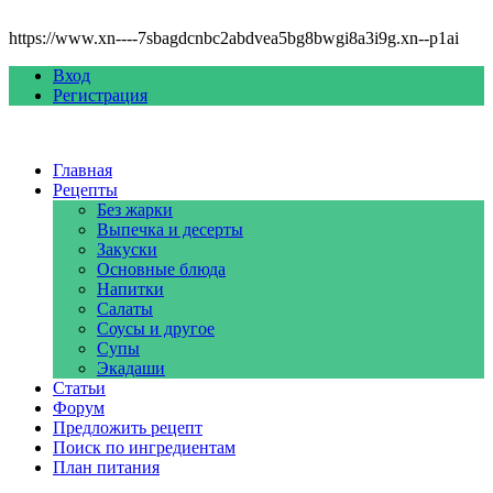
https://www.xn----7sbagdcnbc2abdvea5bg8bwgi8a3i9g.xn--p1ai
Вход
Регистрация
Главная
Рецепты
Без жарки
Выпечка и десерты
Закуски
Основные блюда
Напитки
Салаты
Соусы и другое
Супы
Экадаши
Статьи
Форум
Предложить рецепт
Поиск по ингредиентам
План питания