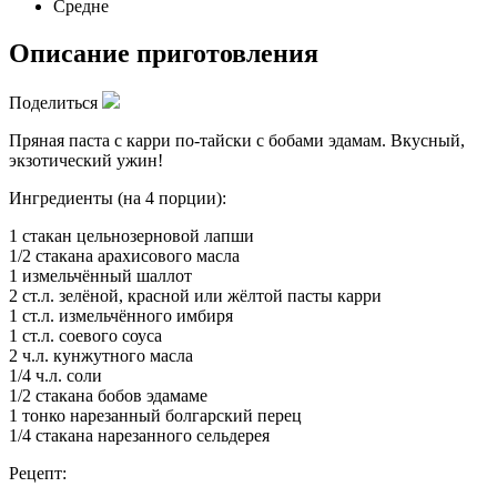
Средне
Описание приготовления
Поделиться
Пряная паста с карри по-тайски с бобами эдамам. Вкусный,
экзотический ужин!
Ингредиенты (на 4 порции):
1 стакан цельнозерновой лапши
1/2 стакана арахисового масла
1 измельчённый шаллот
2 ст.л. зелёной, красной или жёлтой пасты карри
1 ст.л. измельчённого имбиря
1 ст.л. соевого соуса
2 ч.л. кунжутного масла
1/4 ч.л. соли
1/2 стакана бобов эдамаме
1 тонко нарезанный болгарский перец
1/4 стакана нарезанного сельдерея
Рецепт: