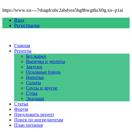
https://www.xn----7sbagdcnbc2abdvea5bg8bwgi8a3i9g.xn--p1ai
Вход
Регистрация
Главная
Рецепты
Без жарки
Выпечка и десерты
Закуски
Основные блюда
Напитки
Салаты
Соусы и другое
Супы
Экадаши
Статьи
Форум
Предложить рецепт
Поиск по ингредиентам
План питания