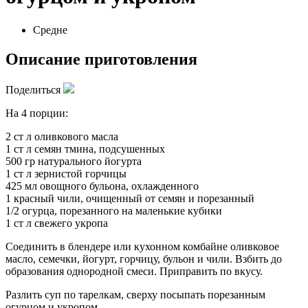
Средне
Описание приготовления
Поделиться
На 4 порции:
2 ст л оливкового масла
1 ст л семян тмина, подсушенных
500 гр натурального йогурта
1 ст л зернистой горчицы
425 мл овощного бульона, охлажденного
1 красный чили, очищенный от семян и порезанный
1/2 огурца, порезанного на маленькие кубики
1 ст л свежего укропа
Соединить в блендере или кухонном комбайне оливковое
масло, семечки, йогурт, горчицу, бульон и чили. Взбить до
образования однородной смеси. Приправить по вкусу.
Разлить суп по тарелкам, сверху посыпать порезанным
огурцом и укропом.