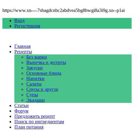
https://www.xn----7sbagdcnbc2abdvea5bg8bwgi8a3i9g.xn--p1ai
Вход
Регистрация
Главная
Рецепты
Без жарки
Выпечка и десерты
Закуски
Основные блюда
Напитки
Салаты
Соусы и другое
Супы
Экадаши
Статьи
Форум
Предложить рецепт
Поиск по ингредиентам
План питания