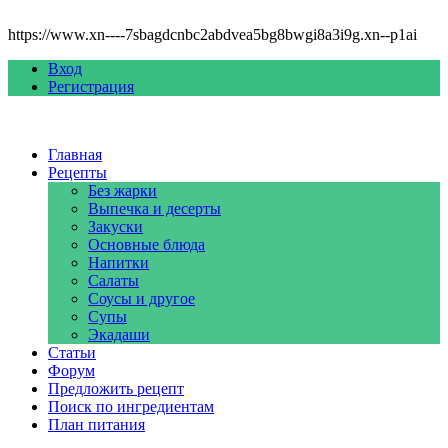
https://www.xn----7sbagdcnbc2abdvea5bg8bwgi8a3i9g.xn--p1ai
Вход
Регистрация
Главная
Рецепты
Без жарки
Выпечка и десерты
Закуски
Основные блюда
Напитки
Салаты
Соусы и другое
Супы
Экадаши
Статьи
Форум
Предложить рецепт
Поиск по ингредиентам
План питания