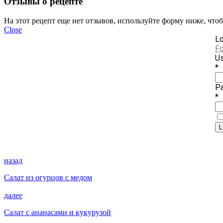
Отзывы о рецепте
На этот рецепт еще нет отзывов, используйте форму ниже, что
Close
Lo
Fo
Us
*
P
*
назад
Салат из огурцов с медом
далее
Салат с ананасами и кукурузой