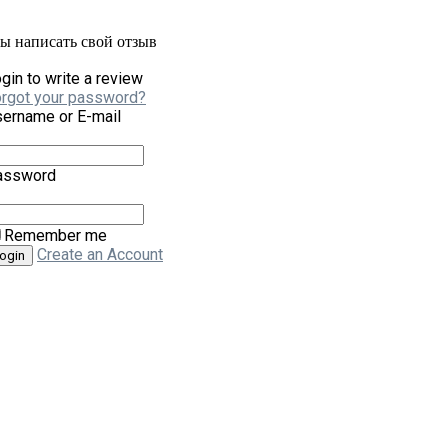
бы написать свой отзыв
gin to write a review
rgot your password?
ername or E-mail
assword
Remember me
Create an Account