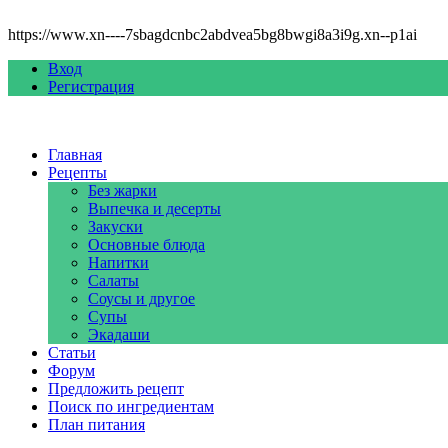
https://www.xn----7sbagdcnbc2abdvea5bg8bwgi8a3i9g.xn--p1ai
Вход
Регистрация
Главная
Рецепты
Без жарки
Выпечка и десерты
Закуски
Основные блюда
Напитки
Салаты
Соусы и другое
Супы
Экадаши
Статьи
Форум
Предложить рецепт
Поиск по ингредиентам
План питания