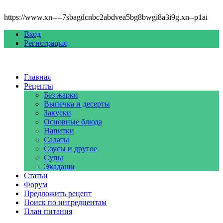
https://www.xn----7sbagdcnbc2abdvea5bg8bwgi8a3i9g.xn--p1ai
Вход
Регистрация
Главная
Рецепты
Без жарки
Выпечка и десерты
Закуски
Основные блюда
Напитки
Салаты
Соусы и другое
Супы
Экадаши
Статьи
Форум
Предложить рецепт
Поиск по ингредиентам
План питания