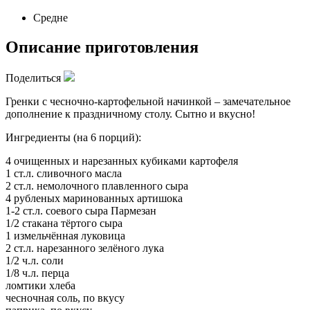
Средне
Описание приготовления
Поделиться
Гренки с чесночно-картофельной начинкой – замечательное
дополнение к праздничному столу. Сытно и вкусно!
Ингредиенты (на 6 порций):
4 очищенных и нарезанных кубиками картофеля
1 ст.л. сливочного масла
2 ст.л. немолочного плавленного сыра
4 рубленых маринованных артишока
1-2 ст.л. соевого сыра Пармезан
1/2 стакана тёртого сыра
1 измельчённая луковица
2 ст.л. нарезанного зелёного лука
1/2 ч.л. соли
1/8 ч.л. перца
ломтики хлеба
чесночная соль, по вкусу