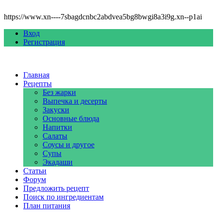
https://www.xn----7sbagdcnbc2abdvea5bg8bwgi8a3i9g.xn--p1ai
Вход
Регистрация
Главная
Рецепты
Без жарки
Выпечка и десерты
Закуски
Основные блюда
Напитки
Салаты
Соусы и другое
Супы
Экадаши
Статьи
Форум
Предложить рецепт
Поиск по ингредиентам
План питания