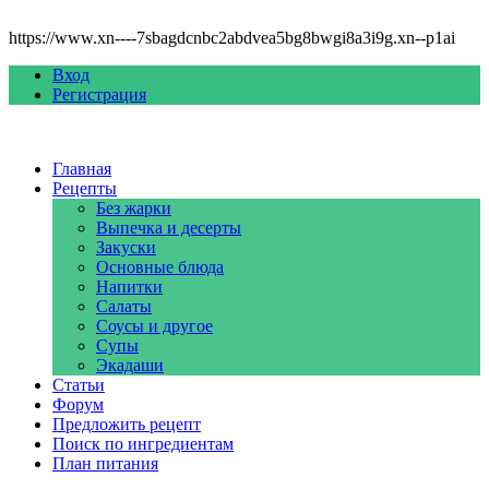
https://www.xn----7sbagdcnbc2abdvea5bg8bwgi8a3i9g.xn--p1ai
Вход
Регистрация
Главная
Рецепты
Без жарки
Выпечка и десерты
Закуски
Основные блюда
Напитки
Салаты
Соусы и другое
Супы
Экадаши
Статьи
Форум
Предложить рецепт
Поиск по ингредиентам
План питания