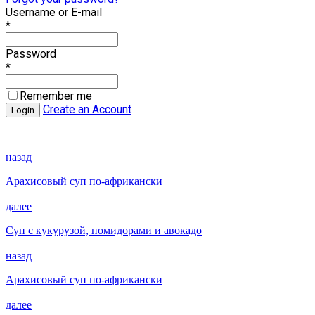
Username or E-mail
*
Password
*
Remember me
Create an Account
назад
Арахисовый суп по-африкански
далее
Суп с кукурузой, помидорами и авокадо
назад
Арахисовый суп по-африкански
далее