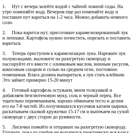
1. Нут с вечера залейте водой с чайной ложной соды. На
утро поменяйте воду. Вечером еще раз поменяйте воду и
поставьте нут вариться на 1-2 часа. Можно добавить немного
соли.
2. Пока варится нут, приготовьте карамелизированный лук
и лепешки. Картофель нужно почистить, порезать и поставить
вариться.
3. Теперь приступим к карамелизации лука. Нарежьте лук
полукольцами, выложите на разогретую сковороду и
пассируйте его вместе с оливковым маслом, винным уксусом,
кокосовым сахаром и солью на среднем огне, постоянно
помешивая. Влага должна выпариться, а лук стать клейким.
Это займет примерно 15-20 минут
4. Готовый картофель остужаем, мнем толкушкой и
добавляем безглютеновую муку, соль и черный перец. Все
тщательно перемешиваем, хорошо обминаем тесто и делим
его на 7-8 частей. Из получившихся кусочков катаем шарики,
раскатываем скалкой кружочки 15-17 см и выпекаем на сухой
сковороде с двух сторон до румяности.
5. Лисички помойте и отправьте на разогретую сковороду.
Готовьте, пока из грибов не выпарится практически вся влага,