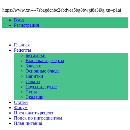
https://www.xn----7sbagdcnbc2abdvea5bg8bwgi8a3i9g.xn--p1ai
Вход
Регистрация
Главная
Рецепты
Без жарки
Выпечка и десерты
Закуски
Основные блюда
Напитки
Салаты
Соусы и другое
Супы
Экадаши
Статьи
Форум
Предложить рецепт
Поиск по ингредиентам
План питания