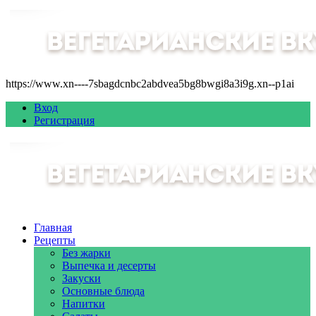
https://www.xn----7sbagdcnbc2abdvea5bg8bwgi8a3i9g.xn--p1ai
Вход
Регистрация
Главная
Рецепты
Без жарки
Выпечка и десерты
Закуски
Основные блюда
Напитки