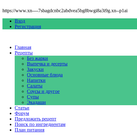
https://www.xn----7sbagdcnbc2abdvea5bg8bwgi8a3i9g.xn--p1ai
Вход
Регистрация
Главная
Рецепты
Без жарки
Выпечка и десерты
Закуски
Основные блюда
Напитки
Салаты
Соусы и другое
Супы
Экадаши
Статьи
Форум
Предложить рецепт
Поиск по ингредиентам
План питания