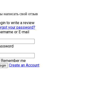
бы написать свой отзыв
gin to write a review
rgot your password?
ername or E-mail
assword
Remember me
Create an Account