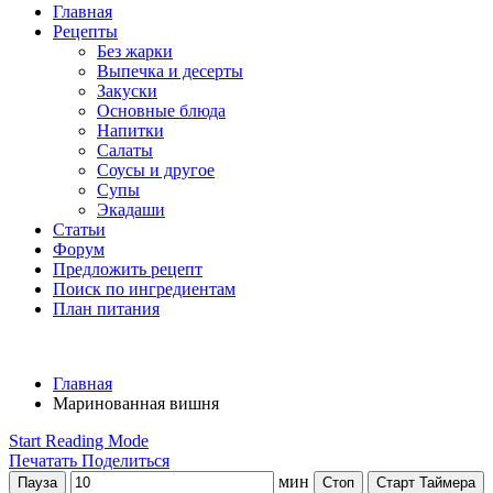
Главная
Рецепты
Без жарки
Выпечка и десерты
Закуски
Основные блюда
Напитки
Салаты
Соусы и другое
Супы
Экадаши
Статьи
Форум
Предложить рецепт
Поиск по ингредиентам
План питания
Главная
Маринованная вишня
Start Reading Mode
Печатать
Поделиться
мин
Пауза
Стоп
Старт Таймера