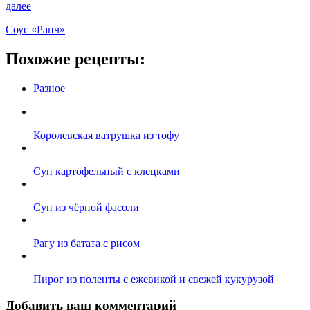
далее
Соус «Ранч»
Похожие рецепты:
Разное
Королевская ватрушка из тофу
Суп картофельный с клецками
Суп из чёрной фасоли
Рагу из батата с рисом
Пирог из поленты с ежевикой и свежей кукурузой
Добавить ваш комментарий