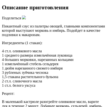
Описание приготовления
Поделиться
Пикантный соус из палитры овощей, главными компонентами
которой выступают морковь и имбирь. Подойдет в качестве
подливки к макаронам.
Ингредиенты (1 стакан):
4 ст.л. оливкового масла
1 среднего размера измельчённая луковица
4 больших морковки, нарезанных кольцами
1 измельчённый стебель сельдерея
1 дюйм нарезанного свежего имбиря
3 рубленых зубчика чеснока
1,5 стакана растительного бульона
2 ст.л. сливочного масла
1 ст.л. белого уксуса
Рецепт:
В маленькой кастрюле разогрейте оливковое масло, варите
лук в течение 2 минут. Добавьте морковь, сельдерей, имбирь,