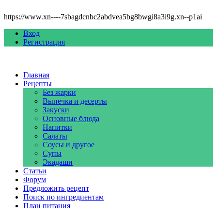
https://www.xn----7sbagdcnbc2abdvea5bg8bwgi8a3i9g.xn--p1ai
Вход
Регистрация
Главная
Рецепты
Без жарки
Выпечка и десерты
Закуски
Основные блюда
Напитки
Салаты
Соусы и другое
Супы
Экадаши
Статьи
Форум
Предложить рецепт
Поиск по ингредиентам
План питания