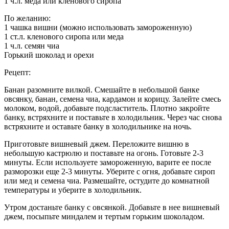
1 ч.л. меда или кленового сиропа
По желанию:
1 чашка вишни (можно использовать замороженную)
1 ст.л. кленового сиропа или меда
1 ч.л. семян чиа
Горький шоколад и орехи
Рецепт:
Банан разомните вилкой. Смешайте в небольшой банке
овсянку, банан, семена чиа, кардамон и корицу. Залейте смесь
молоком, водой, добавьте подсластитель. Плотно закройте
банку, встряхните и поставьте в холодильник. Через час снова
встряхните и оставьте банку в холодильнике на ночь.
Приготовьте вишневый джем. Переложите вишню в
небольшую кастрюлю и поставьте на огонь. Готовьте 2-3
минуты. Если используете замороженную, варите ее после
разморозки еще 2-3 минуты. Уберите с огня, добавьте сироп
или мед и семена чиа. Размешайте, остудите до комнатной
температуры и уберите в холодильник.
Утром достаньте банку с овсянкой. Добавьте в нее вишневый
джем, посыпьте миндалем и тертым горьким шоколадом.