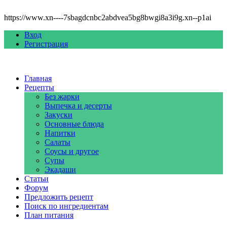
https://www.xn----7sbagdcnbc2abdvea5bg8bwgi8a3i9g.xn--p1ai
Вход
Регистрация
Главная
Рецепты
Без жарки
Выпечка и десерты
Закуски
Основные блюда
Напитки
Салаты
Соусы и другое
Супы
Экадаши
Статьи
Форум
Предложить рецепт
Поиск по ингредиентам
План питания