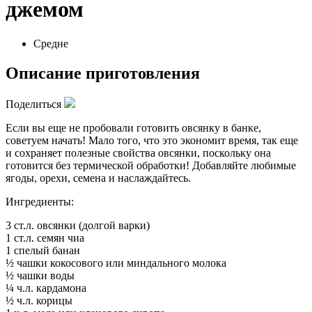
джемом
Средне
Описание приготовления
Поделиться
Если вы еще не пробовали готовить овсянку в банке,
советуем начать! Мало того, что это экономит время, так еще
и сохраняет полезные свойства овсянки, поскольку она
готовится без термической обработки! Добавляйте любимые
ягоды, орехи, семена и наслаждайтесь.
Ингредиенты:
3 ст.л. овсянки (долгой варки)
1 ст.л. семян чиа
1 спелый банан
½ чашки кокосового или миндального молока
½ чашки воды
¼ ч.л. кардамона
½ ч.л. корицы