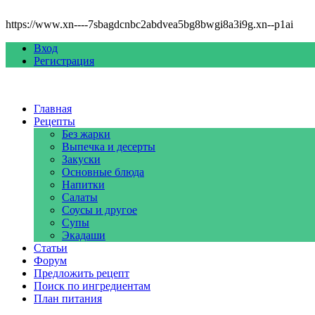
https://www.xn----7sbagdcnbc2abdvea5bg8bwgi8a3i9g.xn--p1ai
Вход
Регистрация
Главная
Рецепты
Без жарки
Выпечка и десерты
Закуски
Основные блюда
Напитки
Салаты
Соусы и другое
Супы
Экадаши
Статьи
Форум
Предложить рецепт
Поиск по ингредиентам
План питания