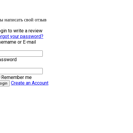
бы написать свой отзыв
gin to write a review
rgot your password?
ername or E-mail
assword
Remember me
Create an Account