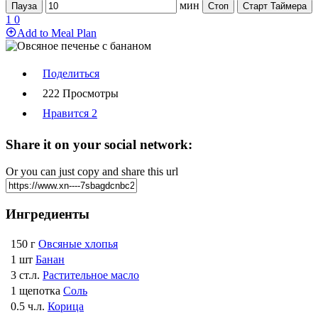
мин
Пауза
Стоп
Старт Таймера
1
0
Add to Meal Plan
Поделиться
222 Просмотры
Нравится
2
Share it on your social network:
Or you can just copy and share this url
Ингредиенты
150 г
Овсяные хлопья
1 шт
Банан
3 ст.л.
Растительное масло
1 щепотка
Соль
0.5 ч.л.
Корица