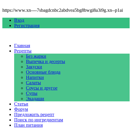
https://www.xn----7sbagdcnbc2abdvea5bg8bwgi8a3i9g.xn--p1ai
Вход
Регистрация
Главная
Рецепты
Без жарки
Выпечка и десерты
Закуски
Основные блюда
Напитки
Салаты
Соусы и другое
Супы
Экадаши
Статьи
Форум
Предложить рецепт
Поиск по ингредиентам
План питания