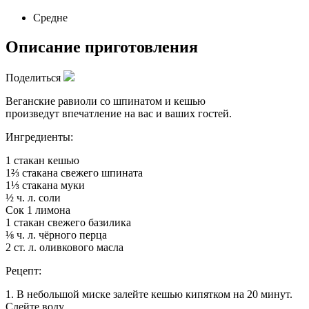
Средне
Описание приготовления
Поделиться
Веганские равиоли со шпинатом и кешью
произведут впечатление на вас и ваших гостей.
Ингредиенты:
1 стакан кешью
1⅔ стакана свежего шпината
1⅓ стакана муки
½ ч. л. соли
Сок 1 лимона
1 стакан свежего базилика
⅛ ч. л. чёрного перца
2 ст. л. оливкового масла
Рецепт:
1. В небольшой миске залейте кешью кипятком на 20 минут.
Слейте воду.