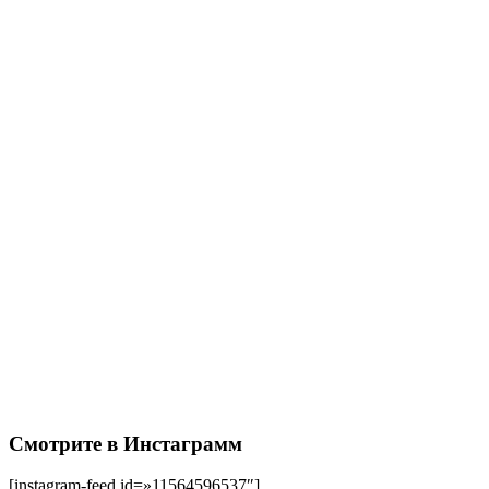
Смотрите в Инстаграмм
[instagram-feed id=»11564596537″]