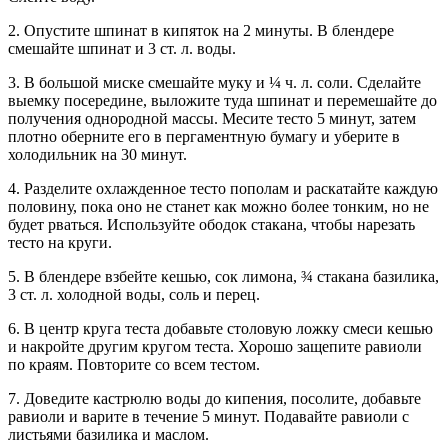
2. Опустите шпинат в кипяток на 2 минуты. В блендере
смешайте шпинат и 3 ст. л. воды.
3. В большой миске смешайте муку и ¼ ч. л. соли. Сделайте
выемку посередине, выложите туда шпинат и перемешайте до
получения однородной массы. Месите тесто 5 минут, затем
плотно оберните его в пергаментную бумагу и уберите в
холодильник на 30 минут.
4. Разделите охлажденное тесто пополам и раскатайте каждую
половину, пока оно не станет как можно более тонким, но не
будет рваться. Используйте ободок стакана, чтобы нарезать
тесто на круги.
5. В блендере взбейте кешью, сок лимона, ¾ стакана базилика,
3 ст. л. холодной воды, соль и перец.
6. В центр круга теста добавьте столовую ложку смеси кешью
и накройте другим кругом теста. Хорошо защепите равиоли
по краям. Повторите со всем тестом.
7. Доведите кастрюлю воды до кипения, посолите, добавьте
равиоли и варите в течение 5 минут. Подавайте равиоли с
листьями базилика и маслом.