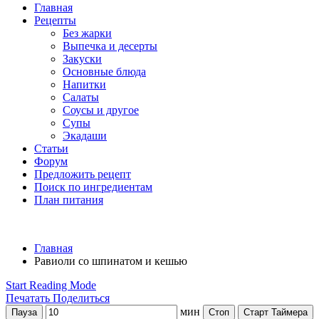
Главная
Рецепты
Без жарки
Выпечка и десерты
Закуски
Основные блюда
Напитки
Салаты
Соусы и другое
Супы
Экадаши
Статьи
Форум
Предложить рецепт
Поиск по ингредиентам
План питания
Главная
Равиоли со шпинатом и кешью
Start Reading Mode
Печатать
Поделиться
мин
Пауза
Стоп
Старт Таймера