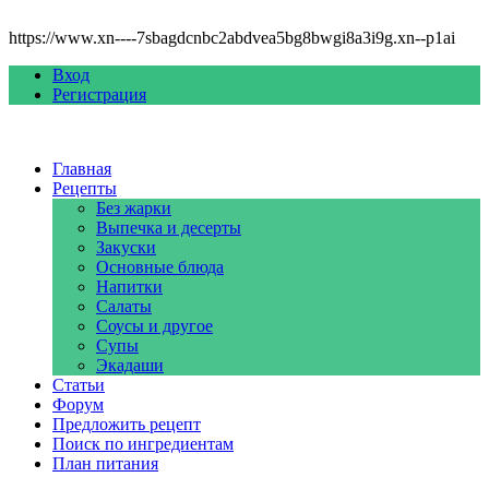
https://www.xn----7sbagdcnbc2abdvea5bg8bwgi8a3i9g.xn--p1ai
Вход
Регистрация
Главная
Рецепты
Без жарки
Выпечка и десерты
Закуски
Основные блюда
Напитки
Салаты
Соусы и другое
Супы
Экадаши
Статьи
Форум
Предложить рецепт
Поиск по ингредиентам
План питания