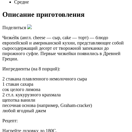
Средне
Описание приготовления
Поделиться
Чизке́йк (англ. cheese — сыр, cake — торт) — блюдо
европейской и американской кухни, представляющее собой
сыросодержащий десерт от творожной запеканки до
пирожного суфле. Первые чизкейки появились в Древней
Греции.
Ингредиенты (на 8 порций):
2 стакана плавленного немолочного сыра
1 стакан сахара
сок целого лимона
2 ст.л. кукурузного крахмала
щепотка ванили
песочная основа (например, Graham-cracker)
любой ягодный джем
Рецепт:
Нагрейте духовку до 180С.