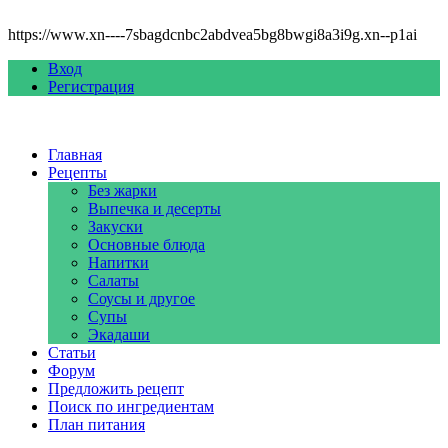
https://www.xn----7sbagdcnbc2abdvea5bg8bwgi8a3i9g.xn--p1ai
Вход
Регистрация
Главная
Рецепты
Без жарки
Выпечка и десерты
Закуски
Основные блюда
Напитки
Салаты
Соусы и другое
Супы
Экадаши
Статьи
Форум
Предложить рецепт
Поиск по ингредиентам
План питания