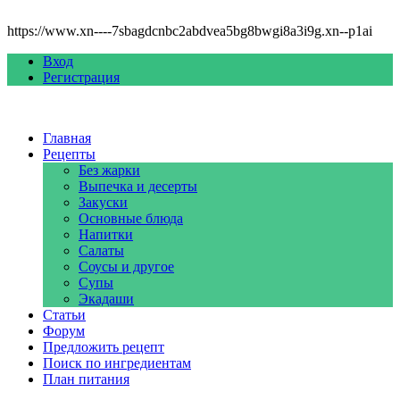
https://www.xn----7sbagdcnbc2abdvea5bg8bwgi8a3i9g.xn--p1ai
Вход
Регистрация
Главная
Рецепты
Без жарки
Выпечка и десерты
Закуски
Основные блюда
Напитки
Салаты
Соусы и другое
Супы
Экадаши
Статьи
Форум
Предложить рецепт
Поиск по ингредиентам
План питания