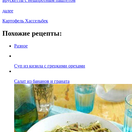
Брускетты с нешпротным паштетом
далее
Картофель Хассельбек
Похожие рецепты:
Разное
Суп из кизила с грецкими орехами
Салат из бананов и граната