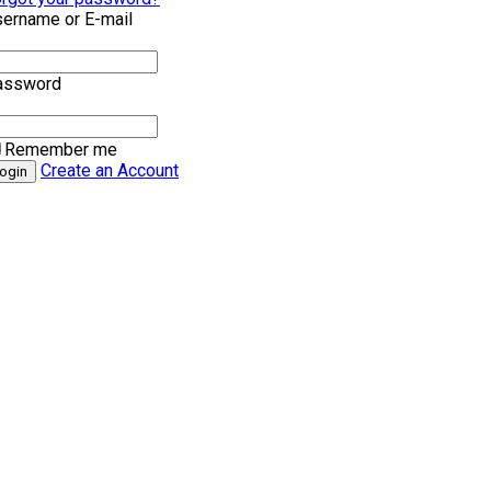
ername or E-mail
assword
Remember me
Create an Account