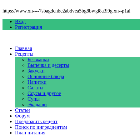
https://www.xn----7sbagdcnbc2abdvea5bg8bwgi8a3i9g.xn--p1ai
Вход
Регистрация
Главная
Рецепты
Без жарки
Выпечка и десерты
Закуски
Основные блюда
Напитки
Салаты
Соусы и другое
Супы
Экадаши
Статьи
Форум
Предложить рецепт
Поиск по ингредиентам
План питания