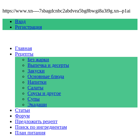
https://www.xn----7sbagdcnbc2abdvea5bg8bwgi8a3i9g.xn--p1ai
Вход
Регистрация
Главная
Рецепты
Без жарки
Выпечка и десерты
Закуски
Основные блюда
Напитки
Салаты
Соусы и другое
Супы
Экадаши
Статьи
Форум
Предложить рецепт
Поиск по ингредиентам
План питания