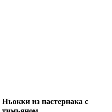
Ньокки из пастернака с
тимьяном