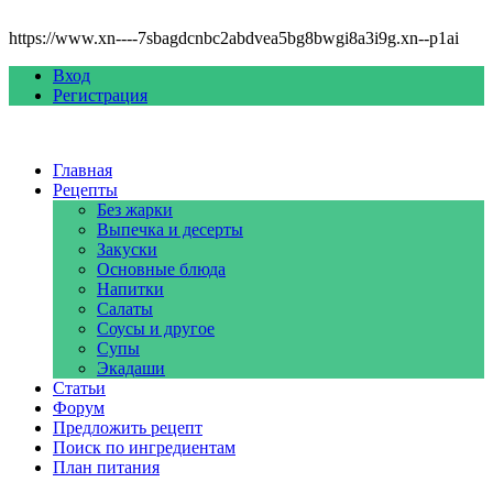
https://www.xn----7sbagdcnbc2abdvea5bg8bwgi8a3i9g.xn--p1ai
Вход
Регистрация
Главная
Рецепты
Без жарки
Выпечка и десерты
Закуски
Основные блюда
Напитки
Салаты
Соусы и другое
Супы
Экадаши
Статьи
Форум
Предложить рецепт
Поиск по ингредиентам
План питания