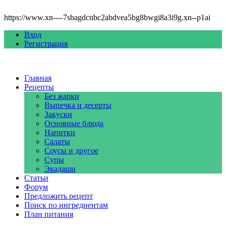
https://www.xn----7sbagdcnbc2abdvea5bg8bwgi8a3i9g.xn--p1ai
Вход
Регистрация
Главная
Рецепты
Без жарки
Выпечка и десерты
Закуски
Основные блюда
Напитки
Салаты
Соусы и другое
Супы
Экадаши
Статьи
Форум
Предложить рецепт
Поиск по ингредиентам
План питания