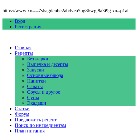
https://www.xn----7sbagdcnbc2abdvea5bg8bwgi8a3i9g.xn--p1ai
Вход
Регистрация
Главная
Рецепты
Без жарки
Выпечка и десерты
Закуски
Основные блюда
Напитки
Салаты
Соусы и другое
Супы
Экадаши
Статьи
Форум
Предложить рецепт
Поиск по ингредиентам
План питания