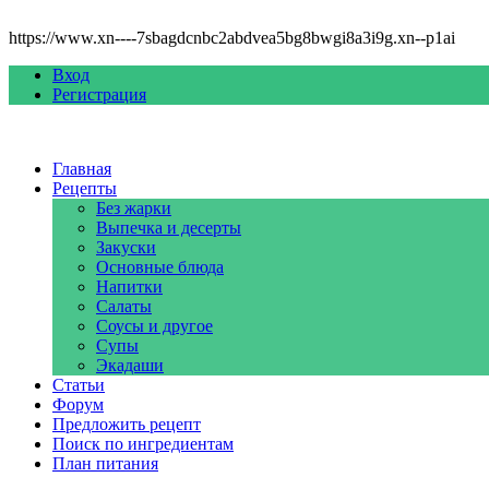
https://www.xn----7sbagdcnbc2abdvea5bg8bwgi8a3i9g.xn--p1ai
Вход
Регистрация
Главная
Рецепты
Без жарки
Выпечка и десерты
Закуски
Основные блюда
Напитки
Салаты
Соусы и другое
Супы
Экадаши
Статьи
Форум
Предложить рецепт
Поиск по ингредиентам
План питания