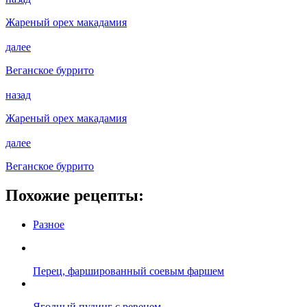
Жареный орех макадамия
далее
Веганское буррито
назад
Жареный орех макадамия
далее
Веганское буррито
Похожие рецепты:
Разное
Перец, фаршированный соевым фаршем
Ягодный пудинг с ревенем