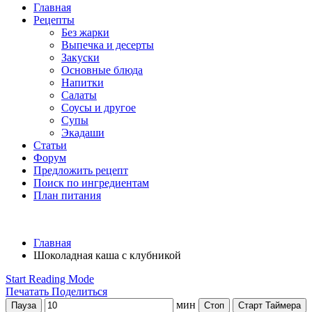
Главная
Рецепты
Без жарки
Выпечка и десерты
Закуски
Основные блюда
Напитки
Салаты
Соусы и другое
Супы
Экадаши
Статьи
Форум
Предложить рецепт
Поиск по ингредиентам
План питания
Главная
Шоколадная каша с клубникой
Start Reading Mode
Печатать
Поделиться
мин
Пауза
Стоп
Старт Таймера