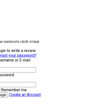
бы написать свой отзыв
gin to write a review
rgot your password?
ername or E-mail
assword
Remember me
Create an Account