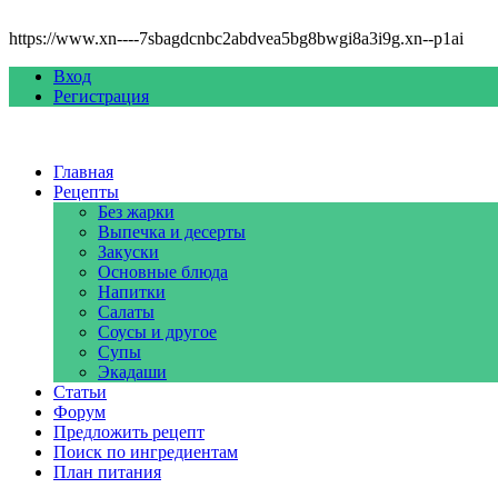
https://www.xn----7sbagdcnbc2abdvea5bg8bwgi8a3i9g.xn--p1ai
Вход
Регистрация
Главная
Рецепты
Без жарки
Выпечка и десерты
Закуски
Основные блюда
Напитки
Салаты
Соусы и другое
Супы
Экадаши
Статьи
Форум
Предложить рецепт
Поиск по ингредиентам
План питания