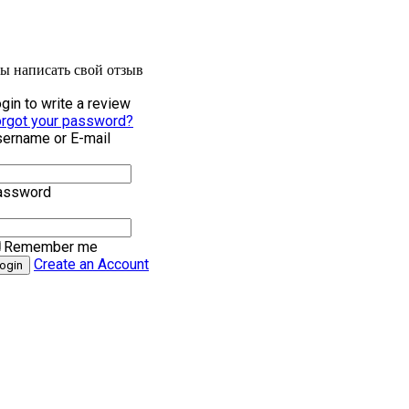
бы написать свой отзыв
gin to write a review
rgot your password?
ername or E-mail
assword
Remember me
Create an Account