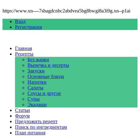
https://www.xn----7sbagdcnbc2abdvea5bg8bwgi8a3i9g.xn--p1ai
Вход
Регистрация
Главная
Рецепты
Без жарки
Выпечка и десерты
Закуски
Основные блюда
Напитки
Салаты
Соусы и другое
Супы
Экадаши
Статьи
Форум
Предложить рецепт
Поиск по ингредиентам
План питания