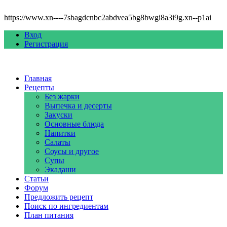
https://www.xn----7sbagdcnbc2abdvea5bg8bwgi8a3i9g.xn--p1ai
Вход
Регистрация
Главная
Рецепты
Без жарки
Выпечка и десерты
Закуски
Основные блюда
Напитки
Салаты
Соусы и другое
Супы
Экадаши
Статьи
Форум
Предложить рецепт
Поиск по ингредиентам
План питания