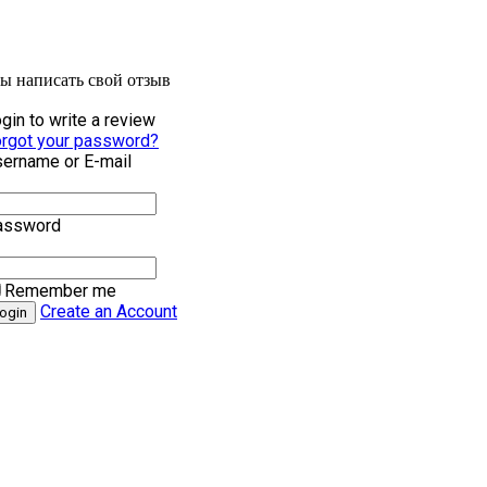
бы написать свой отзыв
gin to write a review
rgot your password?
ername or E-mail
assword
Remember me
Create an Account