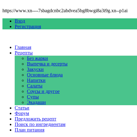
https://www.xn----7sbagdcnbc2abdvea5bg8bwgi8a3i9g.xn--p1ai
Вход
Регистрация
Главная
Рецепты
Без жарки
Выпечка и десерты
Закуски
Основные блюда
Напитки
Салаты
Соусы и другое
Супы
Экадаши
Статьи
Форум
Предложить рецепт
Поиск по ингредиентам
План питания