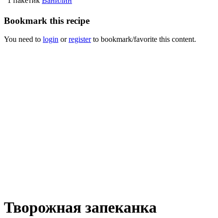
1 пакетик
Ванилин
Bookmark this recipe
You need to
login
or
register
to bookmark/favorite this content.
Творожная запеканка