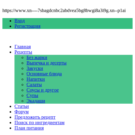
https://www.xn----7sbagdcnbc2abdvea5bg8bwgi8a3i9g.xn--p1ai
Вход
Регистрация
Главная
Рецепты
Без жарки
Выпечка и десерты
Закуски
Основные блюда
Напитки
Салаты
Соусы и другое
Супы
Экадаши
Статьи
Форум
Предложить рецепт
Поиск по ингредиентам
План питания