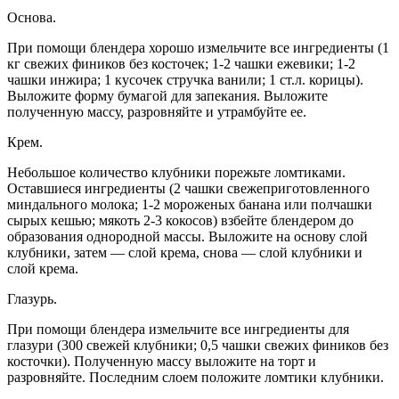
Основа.
При помощи блендера хорошо измельчите все ингредиенты (1
кг свежих фиников без косточек; 1-2 чашки ежевики; 1-2
чашки инжира; 1 кусочек стручка ванили; 1 ст.л. корицы).
Выложите форму бумагой для запекания. Выложите
полученную массу, разровняйте и утрамбуйте ее.
Крем.
Небольшое количество клубники порежьте ломтиками.
Оставшиеся ингредиенты (2 чашки свежеприготовленного
миндального молока; 1-2 мороженых банана или полчашки
сырых кешью; мякоть 2-3 кокосов) взбейте блендером до
образования однородной массы. Выложите на основу слой
клубники, затем — слой крема, снова — слой клубники и
слой крема.
Глазурь.
При помощи блендера измельчите все ингредиенты для
глазури (300 свежей клубники; 0,5 чашки свежих фиников без
косточки). Полученную массу выложите на торт и
разровняйте. Последним слоем положите ломтики клубники.