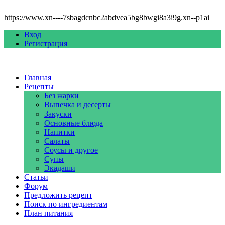
https://www.xn----7sbagdcnbc2abdvea5bg8bwgi8a3i9g.xn--p1ai
Вход
Регистрация
Главная
Рецепты
Без жарки
Выпечка и десерты
Закуски
Основные блюда
Напитки
Салаты
Соусы и другое
Супы
Экадаши
Статьи
Форум
Предложить рецепт
Поиск по ингредиентам
План питания