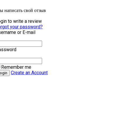
бы написать свой отзыв
gin to write a review
rgot your password?
ername or E-mail
assword
Remember me
Create an Account