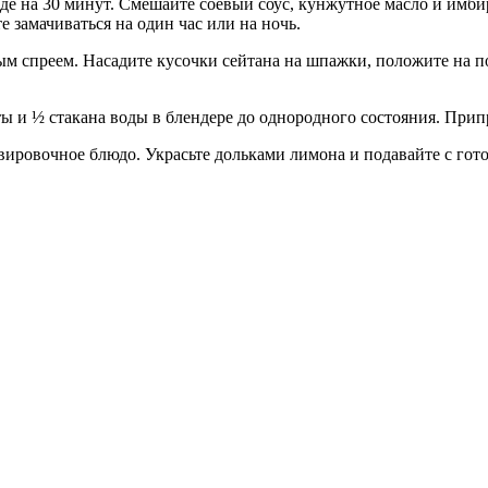
оде на 30 минут. Смешайте соевый соус, кунжутное масло и имб
е замачиваться на один час или на ночь.
ым спреем. Насадите кусочки сейтана на шпажки, положите на п
ты и ½ стакана воды в блендере до однородного состояния. Прип
ировочное блюдо. Украсьте дольками лимона и подавайте с гот