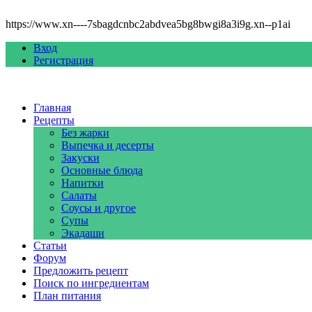
https://www.xn----7sbagdcnbc2abdvea5bg8bwgi8a3i9g.xn--p1ai
Вход
Регистрация
Главная
Рецепты
Без жарки
Выпечка и десерты
Закуски
Основные блюда
Напитки
Салаты
Соусы и другое
Супы
Экадаши
Статьи
Форум
Предложить рецепт
Поиск по ингредиентам
План питания