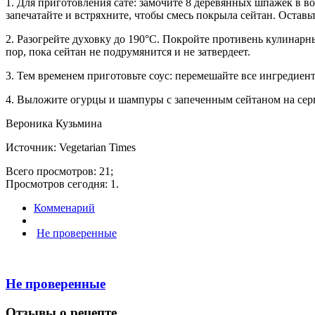
1. Для приготовления сате: замочите 8 деревянных шпажек в в
запечатайте и встряхните, чтобы смесь покрыла сейтан. Оставьт
2. Разогрейте духовку до 190°C. Покройте противень кулинарн
пор, пока сейтан не подрумянится и не затвердеет.
3. Тем временем приготовьте соус: перемешайте все ингредиен
4. Выложите огурцы и шампуры с запеченным сейтаном на серв
Вероника Кузьмина
Источник: Vegetarian Times
Всего просмотров: 21;
Просмотров сегодня: 1.
Комменарий
Не проверенные
Не проверенные
Отзывы о рецепте