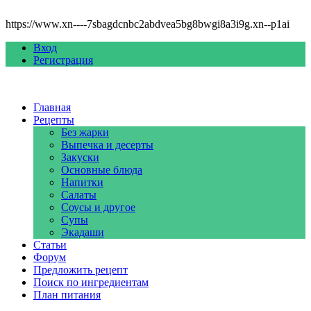
https://www.xn----7sbagdcnbc2abdvea5bg8bwgi8a3i9g.xn--p1ai
Вход
Регистрация
Главная
Рецепты
Без жарки
Выпечка и десерты
Закуски
Основные блюда
Напитки
Салаты
Соусы и другое
Супы
Экадаши
Статьи
Форум
Предложить рецепт
Поиск по ингредиентам
План питания