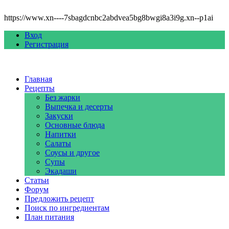
https://www.xn----7sbagdcnbc2abdvea5bg8bwgi8a3i9g.xn--p1ai
Вход
Регистрация
Главная
Рецепты
Без жарки
Выпечка и десерты
Закуски
Основные блюда
Напитки
Салаты
Соусы и другое
Супы
Экадаши
Статьи
Форум
Предложить рецепт
Поиск по ингредиентам
План питания