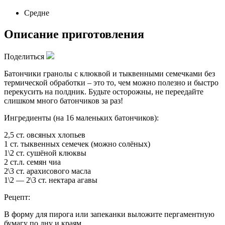
Средне
Описание приготовления
Поделиться
Батончики гранолы с клюквой и тыквенными семечками без
термической обработки – это то, чем можно полезно и быстро
перекусить на полдник. Будьте осторожны, не переедайте
слишком много батончиков за раз!
Ингредиенты (на 16 маленьких батончиков):
2,5 ст. овсяных хлопьев
1 ст. тыквенных семечек (можно солёных)
1\2 ст. сушёной клюквы
2 ст.л. семян чиа
2\3 ст. арахисового масла
1\2 — 2\3 ст. нектара агавы
Рецепт:
В форму для пирога или запеканки выложите пергаментную
бумагу по дну и краям.