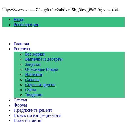
https://www.xn----7sbagdcnbc2abdvea5bg8bwgi8a3i9g.xn--p1ai
Вход
Регистрация
Главная
Рецепты
Без жарки
Выпечка и десерты
Закуски
Основные блюда
Напитки
Салаты
Соусы и другое
Супы
Экадаши
Статьи
Форум
Предложить рецепт
Поиск по ингредиентам
План питания