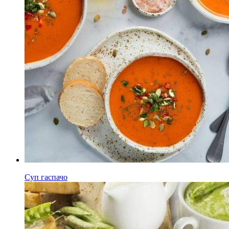
Суп гаспачо