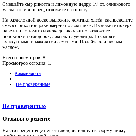
Смешайте сыр рикотта и лимонную цедру, 1\4 ст. оливкового
масла, соли и перец, отложите в сторону.
На разделочной доске выложите ломтики хлеба, распределите
смесь с рикоттой равномерно по ломтикам. Выложите поверх
нарезанные ломтики авокадо, аккуратно разложите
половинки помидоров, ломтики луковицы. Посыпьте
кунжутными и маковыми семенами. Полейте оливковым
маслом.
Всего просмотров: 8;
Просмотров сегодня: 1.
Комменарий
Не проверенные
Не проверенные
Отзывы о рецепте
На этот рецепт еще нет отзывов, используйте форму ниже,
чтобы написать свой отзыв