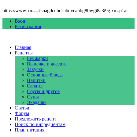
https://www.xn----7sbagdcnbc2abdvea5bg8bwgi8a3i9g.xn--p1ai
Вход
Регистрация
Главная
Рецепты
Без жарки
Выпечка и десерты
Закуски
Основные блюда
Напитки
Салаты
Соусы и другое
Супы
Экадаши
Статьи
Форум
Предложить рецепт
Поиск по ингредиентам
План питания