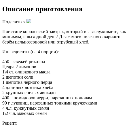
Описание приготовления
Поделиться
Поистине королевский завтрак, который вы заслуживаете, как
минимум, в выходной день! Для самого полезного варианта
берём цельнозерновой или отрубевый хлеб.
Ингредиенты (на 4 порции):
450 г свежей рикотты
Цедра 2 лимонов
1\4 ст. оливкового масла
2 щепотки соли
1 щепотка чёрного перца
4 длинных ломтика хлеба
2 крупных спелых авокадо
400 г помидоров черри, нарезанных пополам
90 г луковиц, нарезанных тонкими кружочками
4 ч.л. кунжутных семян
1\2 ч.л. маковых семян
Рецепт: