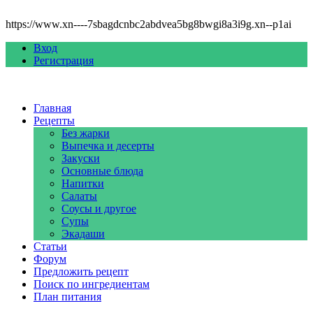
https://www.xn----7sbagdcnbc2abdvea5bg8bwgi8a3i9g.xn--p1ai
Вход
Регистрация
Главная
Рецепты
Без жарки
Выпечка и десерты
Закуски
Основные блюда
Напитки
Салаты
Соусы и другое
Супы
Экадаши
Статьи
Форум
Предложить рецепт
Поиск по ингредиентам
План питания