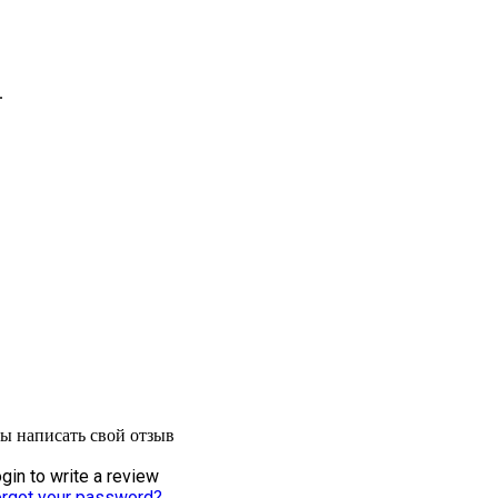
.
бы написать свой отзыв
gin to write a review
rgot your password?