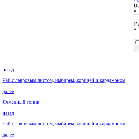
Us
*
P
*
назад
Чай с лавровым листом, имбирем, корицей и кардамоном
далее
Ячменный тоник
назад
Чай с лавровым листом, имбирем, корицей и кардамоном
далее