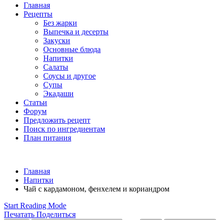
Главная
Рецепты
Без жарки
Выпечка и десерты
Закуски
Основные блюда
Напитки
Салаты
Соусы и другое
Супы
Экадаши
Статьи
Форум
Предложить рецепт
Поиск по ингредиентам
План питания
Главная
Напитки
Чай с кардамоном, фенхелем и кориандром
Start Reading Mode
Печатать
Поделиться