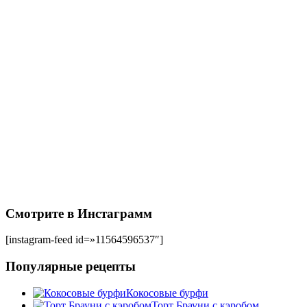
Смотрите в Инстаграмм
[instagram-feed id=»11564596537″]
Популярные рецепты
Кокосовые бурфи
Торт Брауни с кэробом