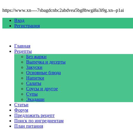
https://www.xn----7sbagdcnbc2abdvea5bg8bwgi8a3i9g.xn--p1ai
Вход
Регистрация
Главная
Рецепты
Без жарки
Выпечка и десерты
Закуски
Основные блюда
Напитки
Салаты
Соусы и другое
Супы
Экадаши
Статьи
Форум
Предложить рецепт
Поиск по ингредиентам
План питания