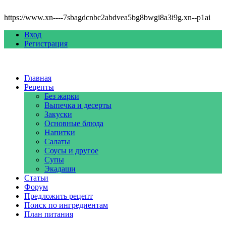
https://www.xn----7sbagdcnbc2abdvea5bg8bwgi8a3i9g.xn--p1ai
Вход
Регистрация
Главная
Рецепты
Без жарки
Выпечка и десерты
Закуски
Основные блюда
Напитки
Салаты
Соусы и другое
Супы
Экадаши
Статьи
Форум
Предложить рецепт
Поиск по ингредиентам
План питания