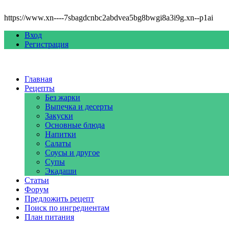
https://www.xn----7sbagdcnbc2abdvea5bg8bwgi8a3i9g.xn--p1ai
Вход
Регистрация
Главная
Рецепты
Без жарки
Выпечка и десерты
Закуски
Основные блюда
Напитки
Салаты
Соусы и другое
Супы
Экадаши
Статьи
Форум
Предложить рецепт
Поиск по ингредиентам
План питания