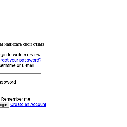
бы написать свой отзыв
gin to write a review
rgot your password?
ername or E-mail
assword
Remember me
Create an Account