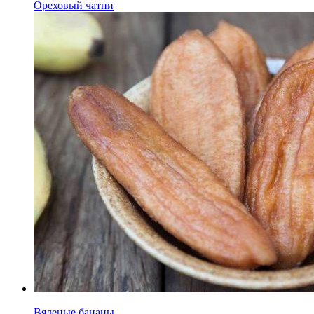
Ореховый чатни
Вяленые бананы