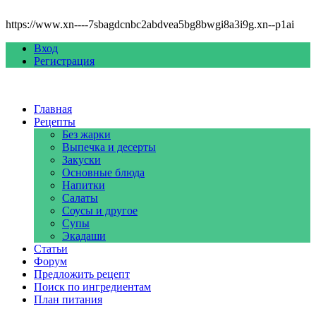
https://www.xn----7sbagdcnbc2abdvea5bg8bwgi8a3i9g.xn--p1ai
Вход
Регистрация
Главная
Рецепты
Без жарки
Выпечка и десерты
Закуски
Основные блюда
Напитки
Салаты
Соусы и другое
Супы
Экадаши
Статьи
Форум
Предложить рецепт
Поиск по ингредиентам
План питания