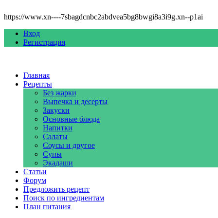
https://www.xn----7sbagdcnbc2abdvea5bg8bwgi8a3i9g.xn--p1ai
Вход
Регистрация
Главная
Рецепты
Без жарки
Выпечка и десерты
Закуски
Основные блюда
Напитки
Салаты
Соусы и другое
Супы
Экадаши
Статьи
Форум
Предложить рецепт
Поиск по ингредиентам
План питания