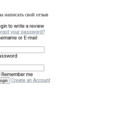
бы написать свой отзыв
gin to write a review
rgot your password?
ername or E-mail
assword
Remember me
Create an Account