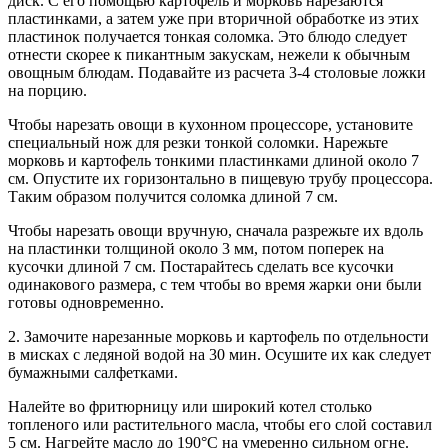
диск. С его помощью картофель и морковь нарезаются
пластинками, а затем уже при вторичной обработке из этих
пластинок получается тонкая соломка. Это блюдо следует
отнести скорее к пикантным закускам, нежели к обычным
овощным блюдам. Подавайте из расчета 3-4 столовые ложки
на порцию.
Чтобы нарезать овощи в кухонном процессоре, установите
специальный нож для резки тонкой соломки. Нарежьте
морковь и картофель тонкими пластинками длиной около 7
см. Опустите их горизонтально в пищевую трубу процессора.
Таким образом получится соломка длиной 7 см.
Чтобы нарезать овощи вручную, сначала разрежьте их вдоль
на пластинки толщиной около 3 мм, потом поперек на
кусочки длиной 7 см. Постарайтесь сделать все кусочки
одинакового размера, с тем чтобы во время жарки они были
готовы одновременно.
2. Замочите нарезанные морковь и картофель по отдельности
в мисках с ледяной водой на 30 мин. Осушите их как следует
бумажными салфетками.
Налейте во фритюрницу или широкий котел столько
топленого или растительного масла, чтобы его слой составил
5 см. Нагрейте масло до 190°С на умеренно сильном огне.