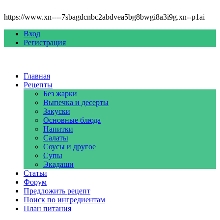
https://www.xn----7sbagdcnbc2abdvea5bg8bwgi8a3i9g.xn--p1ai
Вход
Регистрация
Главная
Рецепты
Без жарки
Выпечка и десерты
Закуски
Основные блюда
Напитки
Салаты
Соусы и другое
Супы
Экадаши
Статьи
Форум
Предложить рецепт
Поиск по ингредиентам
План питания