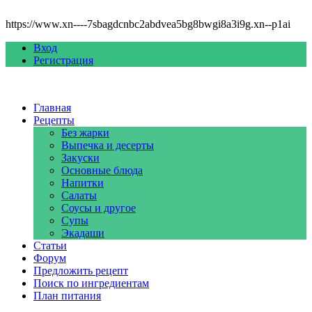
https://www.xn----7sbagdcnbc2abdvea5bg8bwgi8a3i9g.xn--p1ai
Вход
Регистрация
Главная
Рецепты
Без жарки
Выпечка и десерты
Закуски
Основные блюда
Напитки
Салаты
Соусы и другое
Супы
Экадаши
Статьи
Форум
Предложить рецепт
Поиск по ингредиентам
План питания