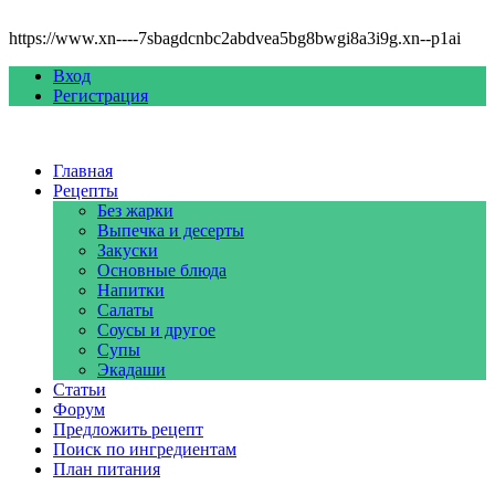
https://www.xn----7sbagdcnbc2abdvea5bg8bwgi8a3i9g.xn--p1ai
Вход
Регистрация
Главная
Рецепты
Без жарки
Выпечка и десерты
Закуски
Основные блюда
Напитки
Салаты
Соусы и другое
Супы
Экадаши
Статьи
Форум
Предложить рецепт
Поиск по ингредиентам
План питания